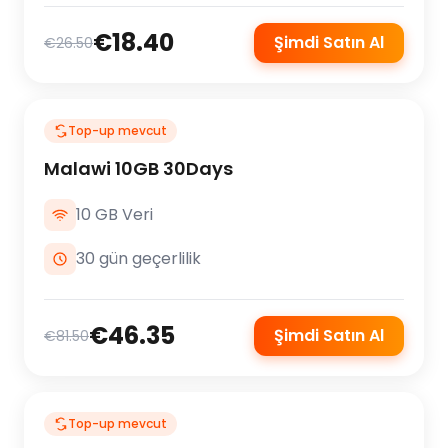
€18.40
Şimdi Satın Al
€26.50
Top-up mevcut
Malawi 10GB 30Days
10 GB Veri
30 gün geçerlilik
€46.35
Şimdi Satın Al
€81.50
Top-up mevcut