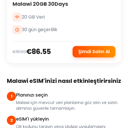
Malawi 20GB 30Days
20 GB Veri
30 gün geçerlilik
€86.55
Şimdi Satın Al
€151.50
Malawi eSIM'inizi nasıl etkinleştirirsiniz
Planınızı seçin
1
Malawi için mevcut veri planlarına göz atın ve satın
alımınızı güvenle tamamlayın.
eSIM'i yükleyin
2
QR kodunu tarayın veya UpApp uygulamasını