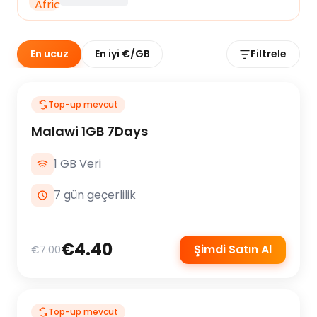
En ucuz
En iyi €/GB
Filtrele
Top-up mevcut
Malawi 1GB 7Days
1 GB Veri
7 gün geçerlilik
€4.40
Şimdi Satın Al
€7.00
Top-up mevcut