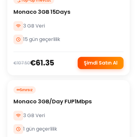
Top-up mevcut
Monaco 3GB 15Days
3 GB Veri
15 gün geçerlilik
€61.35
Şimdi Satın Al
€107.50
∞
Sınırsız
Monaco 3GB/Day FUP1Mbps
3 GB Veri
1 gün geçerlilik