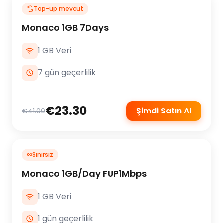
Top-up mevcut
Monaco 1GB 7Days
1 GB Veri
7 gün geçerlilik
€23.30
Şimdi Satın Al
€41.00
∞
Sınırsız
Monaco 1GB/Day FUP1Mbps
1 GB Veri
1 gün geçerlilik