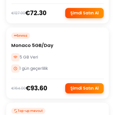
€72.30
Şimdi Satın Al
€127.00
∞
Sınırsız
Monaco 5GB/Day
5 GB Veri
1 gün geçerlilik
€93.60
Şimdi Satın Al
€164.00
Top-up mevcut