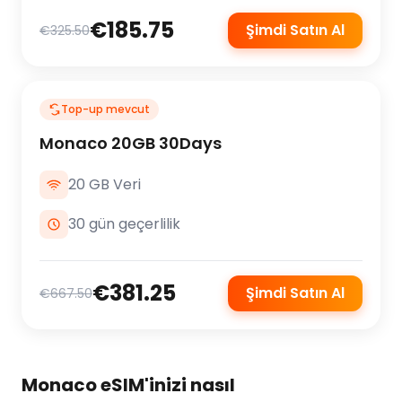
€185.75
Şimdi Satın Al
€325.50
Top-up mevcut
Monaco 20GB 30Days
20 GB Veri
30 gün geçerlilik
€381.25
Şimdi Satın Al
€667.50
Monaco eSIM'inizi nasıl