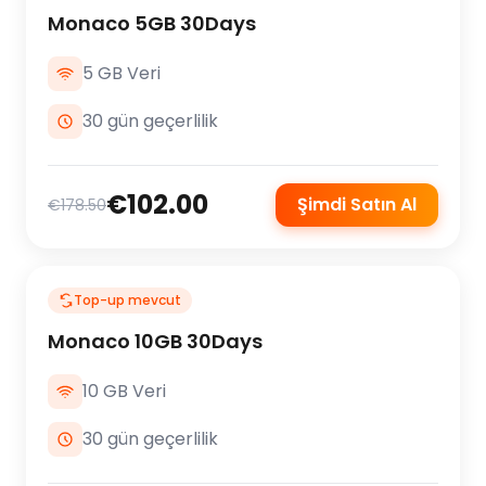
Monaco 5GB 30Days
5 GB Veri
30 gün geçerlilik
€102.00
Şimdi Satın Al
€178.50
Top-up mevcut
Monaco 10GB 30Days
10 GB Veri
30 gün geçerlilik