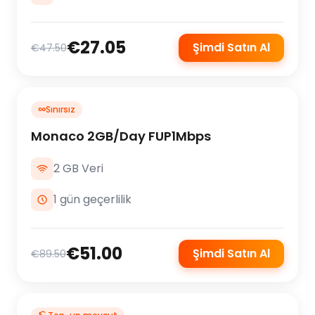
€27.05
Şimdi Satın Al
€47.50
∞
Sınırsız
Monaco 2GB/Day FUP1Mbps
2 GB Veri
1 gün geçerlilik
€51.00
Şimdi Satın Al
€89.50