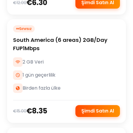
€6.30
Şimdi Satın Al
€12.00
∞
Sınırsız
South America (6 areas) 2GB/Day
FUP1Mbps
2 GB Veri
1 gün geçerlilik
Birden fazla ülke
€8.35
Şimdi Satın Al
€15.00