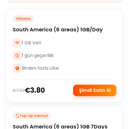
∞
Sınırsız
South America (6 areas) 1GB/Day
1 GB Veri
1 gün geçerlilik
Birden fazla ülke
€3.80
Şimdi Satın Al
€7.00
Top-up mevcut
South America (6 areas) 1GB 7Days