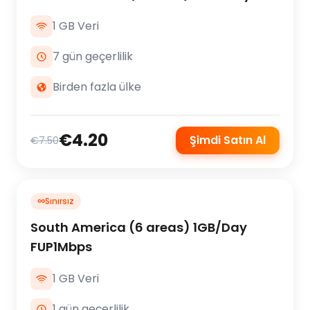
1 GB Veri
7 gün geçerlilik
Birden fazla ülke
€4.20
Şimdi Satın Al
€7.50
∞
Sınırsız
South America (6 areas) 1GB/Day
FUP1Mbps
1 GB Veri
1 gün geçerlilik