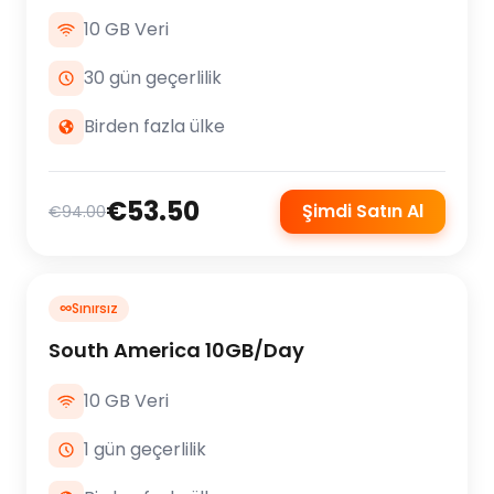
10 GB Veri
30 gün geçerlilik
Birden fazla ülke
€53.50
Şimdi Satın Al
€94.00
∞
Sınırsız
South America 10GB/Day
10 GB Veri
1 gün geçerlilik