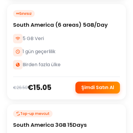
∞
Sınırsız
South America (6 areas) 5GB/Day
5 GB Veri
1 gün geçerlilik
Birden fazla ülke
€15.05
Şimdi Satın Al
€26.50
Top-up mevcut
South America 3GB 15Days