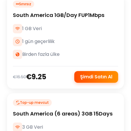
∞
Sınırsız
South America 1GB/Day FUP1Mbps
1 GB Veri
1 gün geçerlilik
Birden fazla ülke
€9.25
Şimdi Satın Al
€16.50
Top-up mevcut
South America (6 areas) 3GB 15Days
3 GB Veri