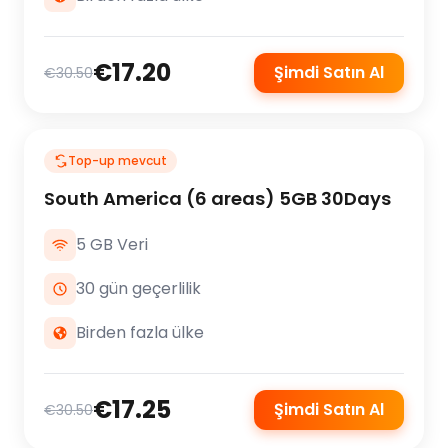
€17.20
Şimdi Satın Al
€30.50
Top-up mevcut
South America (6 areas) 5GB 30Days
5 GB Veri
30 gün geçerlilik
Birden fazla ülke
€17.25
Şimdi Satın Al
€30.50