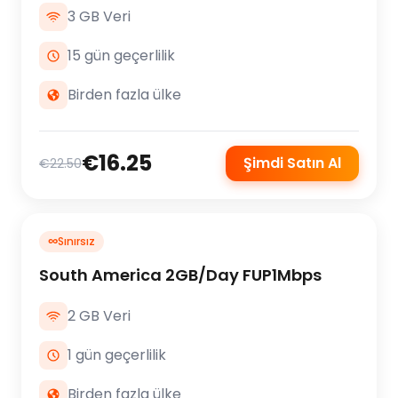
3 GB Veri
15 gün geçerlilik
Birden fazla ülke
€16.25
Şimdi Satın Al
€22.50
∞
Sınırsız
South America 2GB/Day FUP1Mbps
2 GB Veri
1 gün geçerlilik
Birden fazla ülke