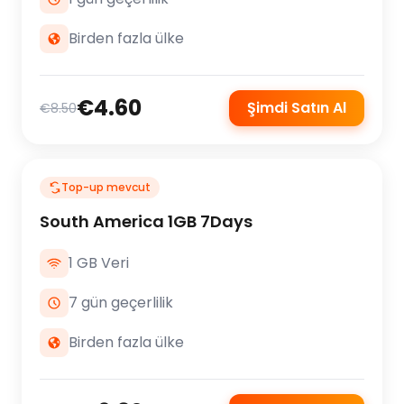
Birden fazla ülke
€4.60
Şimdi Satın Al
€8.50
Top-up mevcut
South America 1GB 7Days
1 GB Veri
7 gün geçerlilik
Birden fazla ülke