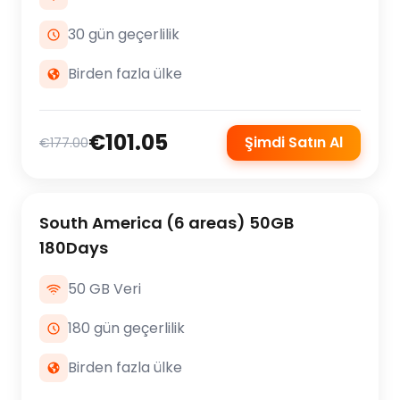
30 gün geçerlilik
Birden fazla ülke
€101.05
Şimdi Satın Al
€177.00
South America (6 areas) 50GB
180Days
50 GB Veri
180 gün geçerlilik
Birden fazla ülke