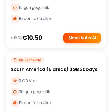
15 gün geçerlilik
Birden fazla ülke
€10.50
Şimdi Satın Al
€18.50
Top-up mevcut
South America (6 areas) 3GB 30Days
3 GB Veri
30 gün geçerlilik
Birden fazla ülke