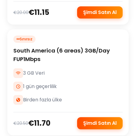
€11.15
Şimdi Satın Al
€20.00
∞
Sınırsız
South America (6 areas) 3GB/Day
FUP1Mbps
3 GB Veri
1 gün geçerlilik
Birden fazla ülke
€11.70
Şimdi Satın Al
€20.50