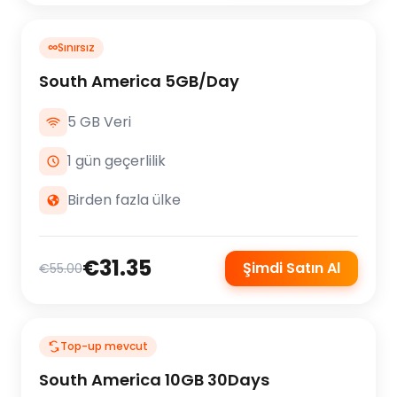
∞
Sınırsız
South America 5GB/Day
5 GB Veri
1 gün geçerlilik
Birden fazla ülke
€31.35
Şimdi Satın Al
€55.00
Top-up mevcut
South America 10GB 30Days