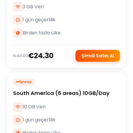
3 GB Veri
1 gün geçerlilik
Birden fazla ülke
€24.30
Şimdi Satın Al
€43.00
∞
Sınırsız
South America (6 areas) 10GB/Day
10 GB Veri
1 gün geçerlilik
Birden fazla ülke