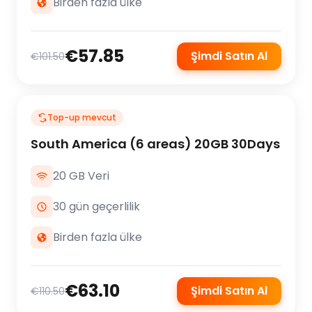
Birden fazla ülke
€57.85
Şimdi Satın Al
€101.50
Top-up mevcut
South America (6 areas) 20GB 30Days
20 GB Veri
30 gün geçerlilik
Birden fazla ülke
€63.10
Şimdi Satın Al
€110.50