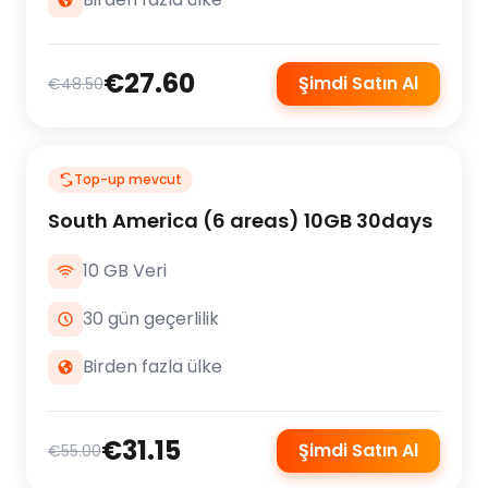
€27.60
Şimdi Satın Al
€48.50
Top-up mevcut
South America (6 areas) 10GB 30days
10 GB Veri
30 gün geçerlilik
Birden fazla ülke
€31.15
Şimdi Satın Al
€55.00