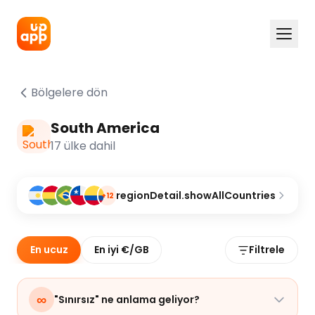
Bölgelere dön
South America
17 ülke dahil
regionDetail.showAllCountries
+12
En ucuz
En iyi €/GB
Filtrele
∞
"Sınırsız" ne anlama geliyor?