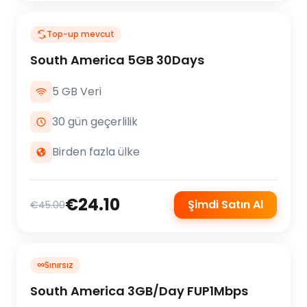
Top-up mevcut
South America 5GB 30Days
5 GB Veri
30 gün geçerlilik
Birden fazla ülke
€24.10
Şimdi Satın Al
€45.00
∞
Sınırsız
South America 3GB/Day FUP1Mbps