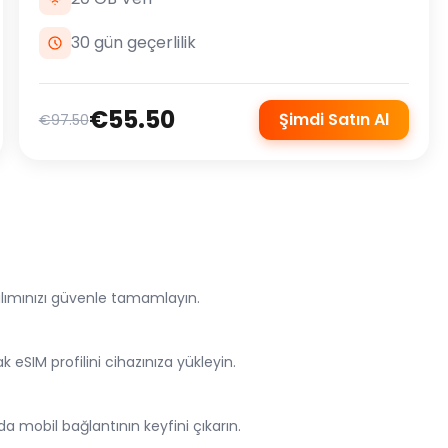
30 gün geçerlilik
€55.50
Şimdi Satın Al
€97.50
z
alımınızı güvenle tamamlayın.
SIM profilini cihazınıza yükleyin.
da mobil bağlantının keyfini çıkarın.