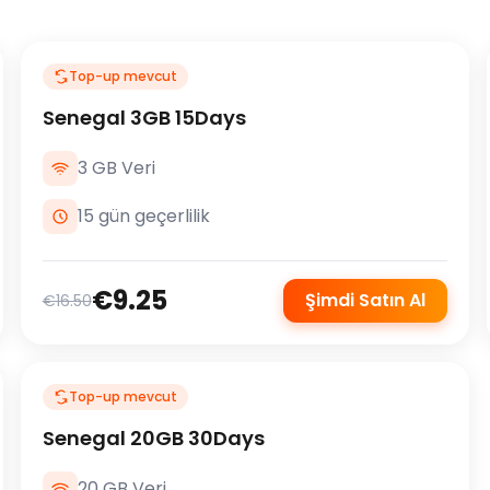
Top-up mevcut
Senegal 3GB 15Days
3 GB Veri
15 gün geçerlilik
€9.25
Şimdi Satın Al
€16.50
Top-up mevcut
Senegal 20GB 30Days
20 GB Veri