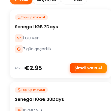
Top-up mevcut
Senegal 1GB 7Days
1 GB Veri
7 gün geçerlilik
€2.95
Şimdi Satın Al
€5.50
Top-up mevcut
Senegal 10GB 30Days
10 GB Veri