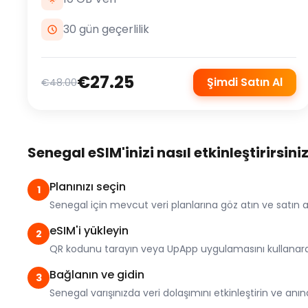
30 gün geçerlilik
€27.25
Şimdi Satın Al
€48.00
Senegal eSIM'inizi nasıl etkinleştirirsini
Planınızı seçin
1
Senegal için mevcut veri planlarına göz atın ve satın 
eSIM'i yükleyin
2
QR kodunu tarayın veya UpApp uygulamasını kullanarak e
Bağlanın ve gidin
3
Senegal varışınızda veri dolaşımını etkinleştirin ve anın