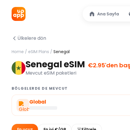
Ana Sayfa
Ülkelere dön
Home
/
eSIM Plans
/
Senegal
Senegal eSIM
€2.95'den ba
Mevcut eSIM paketleri
BÖLGELERDE DE MEVCUT
Global
En ucuz
En iyi €/GB
Filtrele