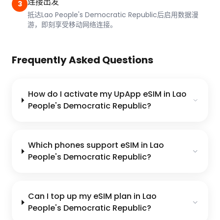
连接出发
3
抵达Lao People's Democratic Republic后启用数据漫
游，即刻享受移动网络连接。
Frequently Asked Questions
How do I activate my UpApp eSIM in Lao
People's Democratic Republic?
Which phones support eSIM in Lao
People's Democratic Republic?
Can I top up my eSIM plan in Lao
People's Democratic Republic?