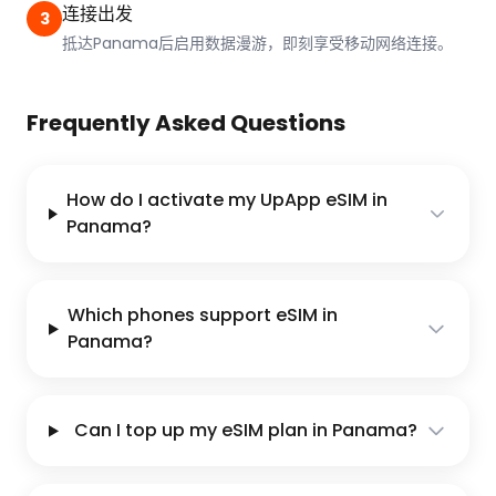
连接出发
3
抵达Panama后启用数据漫游，即刻享受移动网络连接。
Frequently Asked Questions
How do I activate my UpApp eSIM in
Panama?
Which phones support eSIM in
Panama?
Can I top up my eSIM plan in Panama?