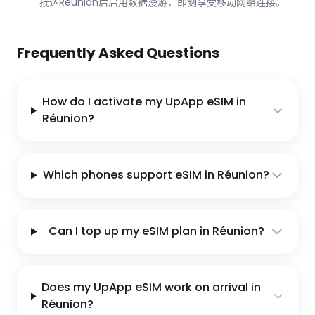
抵达Réunion后启用数据漫游，即刻享受移动网络连接。
Frequently Asked Questions
How do I activate my UpApp eSIM in
Réunion?
Which phones support eSIM in Réunion?
Can I top up my eSIM plan in Réunion?
Does my UpApp eSIM work on arrival in
Réunion?