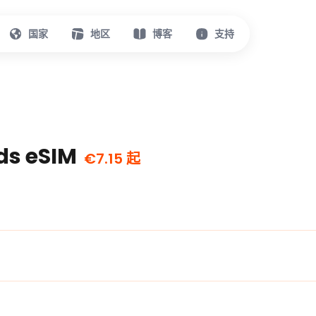
国家
地区
博客
支持
nds eSIM
€7.15 起