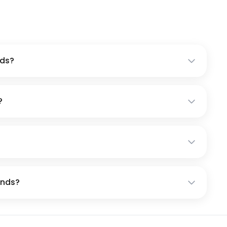
nds?
?
ands?