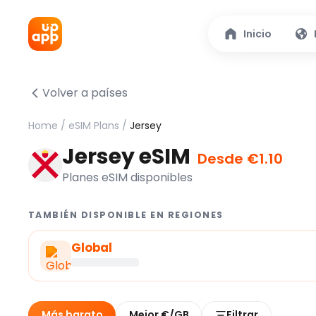
Inicio
Volver a países
Home
/
eSIM Plans
/
Jersey
Jersey eSIM
Desde €1.10
Planes eSIM disponibles
TAMBIÉN DISPONIBLE EN REGIONES
Global
Más barato
Mejor €/GB
Filtrar