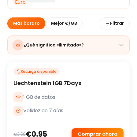
Más barato
Mejor €/GB
Filtrar
∞
¿Qué significa «Ilimitado»?
Recarga disponible
Liechtenstein 1GB 7Days
1 GB de datos
Validez de 7 días
€0.95
Comprar ahora
€3.50