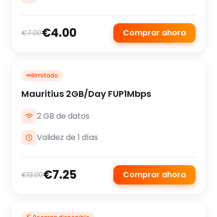
€4.00
Comprar ahora
€7.00
∞
Ilimitado
Mauritius 2GB/Day FUP1Mbps
2 GB de datos
Validez de 1 días
€7.25
Comprar ahora
€13.00