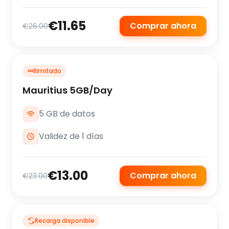
€11.65
Comprar ahora
€26.00
∞
Ilimitado
Mauritius 5GB/Day
5 GB de datos
Validez de 1 días
€13.00
Comprar ahora
€23.00
Recarga disponible