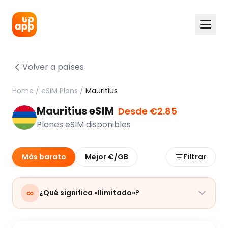
Volver a países
Home
/
eSIM Plans
/
Mauritius
Mauritius eSIM
Desde €2.85
Planes eSIM disponibles
Más barato
Mejor €/GB
Filtrar
∞
¿Qué significa «Ilimitado»?