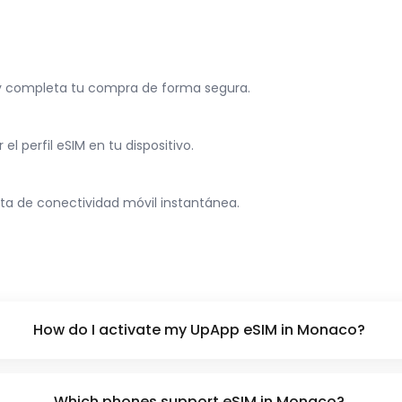
 y completa tu compra de forma segura.
l perfil eSIM en tu dispositivo.
uta de conectividad móvil instantánea.
How do I activate my UpApp eSIM in Monaco?
Which phones support eSIM in Monaco?