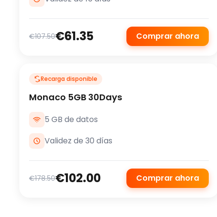
€61.35
Comprar ahora
€107.50
Recarga disponible
Monaco 5GB 30Days
5 GB de datos
Validez de 30 días
€102.00
Comprar ahora
€178.50