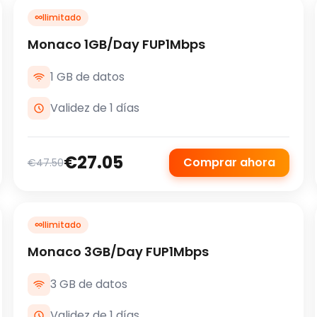
∞
Ilimitado
Monaco 1GB/Day FUP1Mbps
1 GB de datos
Validez de 1 días
€27.05
Comprar ahora
€47.50
∞
Ilimitado
Monaco 3GB/Day FUP1Mbps
3 GB de datos
Validez de 1 días