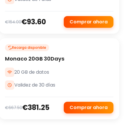
€93.60
Comprar ahora
€164.00
Recarga disponible
Monaco 20GB 30Days
20 GB de datos
Validez de 30 días
€381.25
Comprar ahora
€667.50