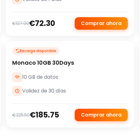
€72.30
Comprar ahora
€127.00
Recarga disponible
Monaco 10GB 30Days
10 GB de datos
Validez de 30 días
€185.75
Comprar ahora
€325.50