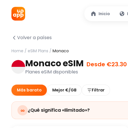
Inicio
Volver a países
Home
/
eSIM Plans
/
Monaco
Monaco eSIM
Desde €23.30
Planes eSIM disponibles
Más barato
Mejor €/GB
Filtrar
∞
¿Qué significa «Ilimitado»?