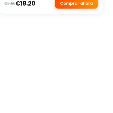
€18.20
Comprar ahora
€21.50