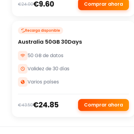
€9.60
Comprar ahora
€24.00
Recarga disponible
Australia 50GB 30Days
50 GB de datos
Validez de 30 días
Varios países
€24.85
Comprar ahora
€43.50