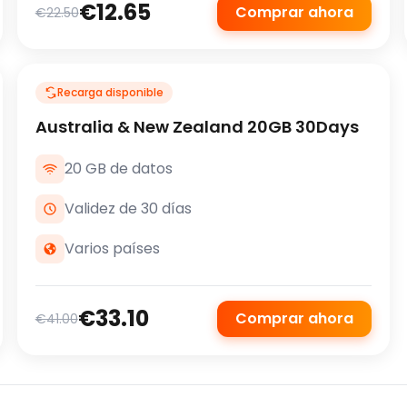
€12.65
Comprar ahora
€22.50
Recarga disponible
Australia & New Zealand 20GB 30Days
20 GB de datos
Validez de 30 días
Varios países
€33.10
Comprar ahora
€41.00