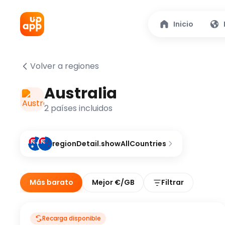
Inicio
Volver a regiones
Australia
2 países incluidos
regionDetail.showAllCountries
Más barato
Mejor €/GB
Filtrar
Recarga disponible