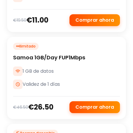
€11.00
Comprar ahora
€19.50
∞
Ilimitado
Samoa 1GB/Day FUP1Mbps
1 GB de datos
Validez de 1 días
€26.50
Comprar ahora
€46.50