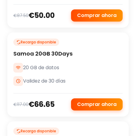
€50.00
Comprar ahora
€87.50
Recarga disponible
Samoa 20GB 30Days
20 GB de datos
Validez de 30 días
€66.65
Comprar ahora
€117.00
Recarga disponible