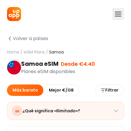
Volver a países
Home
/
eSIM Plans
/
Samoa
Samoa eSIM
Desde €4.40
Planes eSIM disponibles
Más barato
Mejor €/GB
Filtrar
∞
¿Qué significa «Ilimitado»?