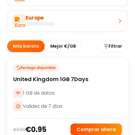
Europe
Más barato
Mejor €/GB
Filtrar
Recarga disponible
United Kingdom 1GB 7Days
1 GB de datos
Validez de 7 días
€0.95
Comprar ahora
€3.50