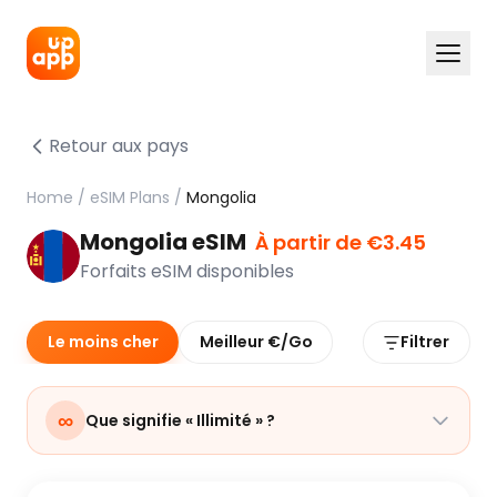
Retour aux pays
Home
/
eSIM Plans
/
Mongolia
Mongolia eSIM
À partir de €3.45
Forfaits eSIM disponibles
Le moins cher
Meilleur €/Go
Filtrer
∞
Que signifie « Illimité » ?