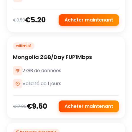
€5.20
Acheter maintenant
€9.50
∞
Illimité
Mongolia 2GB/Day FUP1Mbps
2 GB de données
Validité de 1 jours
€9.50
Acheter maintenant
€17.00