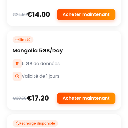
€14.00
Acheter maintenant
€24.50
∞
Illimité
Mongolia 5GB/Day
5 GB de données
Validité de 1 jours
€17.20
Acheter maintenant
€30.50
Recharge disponible