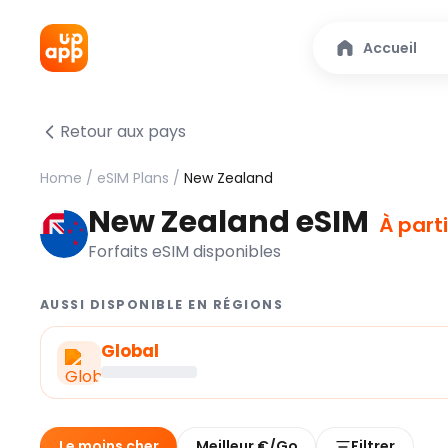
Accueil
Retour aux pays
Home
/
eSIM Plans
/
New Zealand
New Zealand eSIM
À part
Forfaits eSIM disponibles
AUSSI DISPONIBLE EN RÉGIONS
Global
Le moins cher
Meilleur €/Go
Filtrer