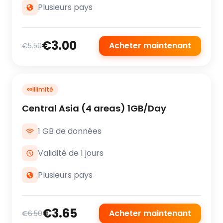
Plusieurs pays
€3.00
Acheter maintenant
€5.50
∞
Illimité
Central Asia (4 areas) 1GB/Day
1 GB de données
Validité de 1 jours
Plusieurs pays
€3.65
Acheter maintenant
€6.50