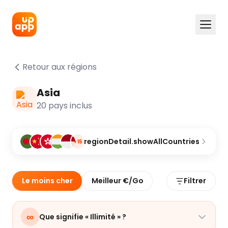
Retour aux régions
Asia
20 pays inclus
regionDetail.showAllCountries
+15
Le moins cher
Meilleur €/Go
Filtrer
∞
Que signifie « Illimité » ?