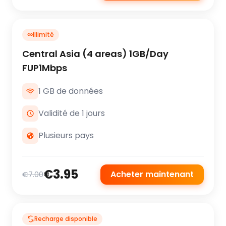
∞
Illimité
Central Asia (4 areas) 1GB/Day
FUP1Mbps
1 GB de données
Validité de 1 jours
Plusieurs pays
€3.95
Acheter maintenant
€7.00
Recharge disponible