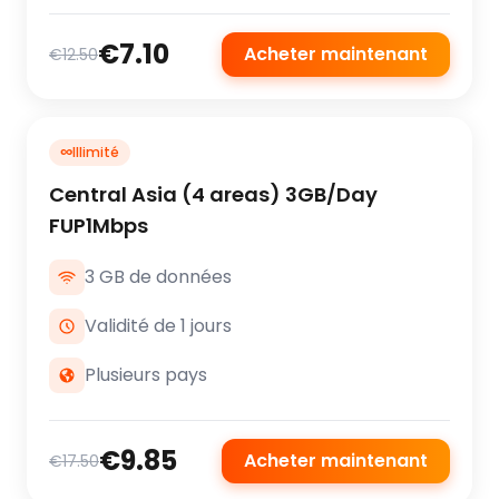
€7.10
Acheter maintenant
€12.50
∞
Illimité
Central Asia (4 areas) 3GB/Day
FUP1Mbps
3 GB de données
Validité de 1 jours
Plusieurs pays
€9.85
Acheter maintenant
€17.50