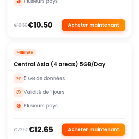
Plusieurs pays
€10.50
Acheter maintenant
€18.50
∞
Illimité
Central Asia (4 areas) 5GB/Day
5 GB de données
Validité de 1 jours
Plusieurs pays
€12.65
Acheter maintenant
€22.50