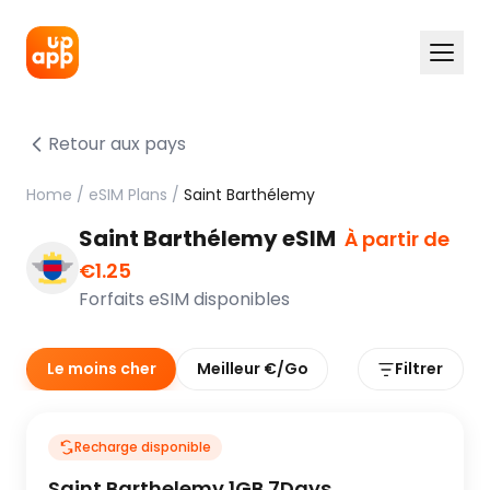
Retour aux pays
Home
/
eSIM Plans
/
Saint Barthélemy
Saint Barthélemy eSIM
À partir de
€1.25
Forfaits eSIM disponibles
Le moins cher
Meilleur €/Go
Filtrer
Recharge disponible
Saint Barthelemy 1GB 7Days