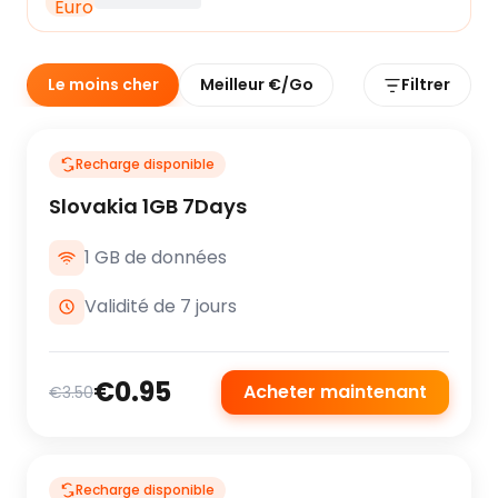
Le moins cher
Meilleur €/Go
Filtrer
Recharge disponible
Slovakia 1GB 7Days
1 GB de données
Validité de 7 jours
€0.95
Acheter maintenant
€3.50
Recharge disponible