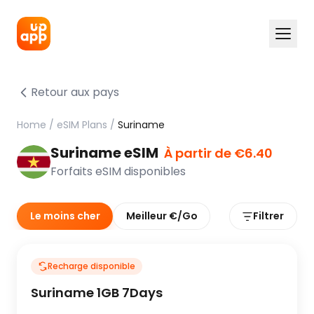
Retour aux pays
Home
/
eSIM Plans
/
Suriname
Suriname eSIM
À partir de €6.40
Forfaits eSIM disponibles
Le moins cher
Meilleur €/Go
Filtrer
Recharge disponible
Suriname 1GB 7Days