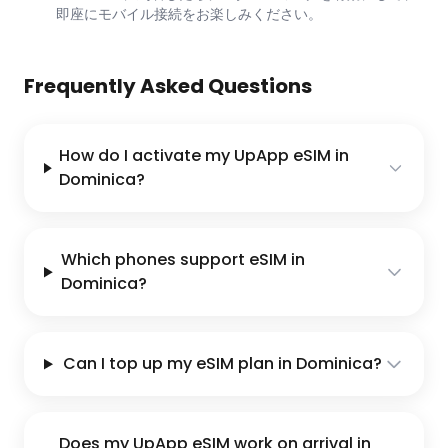
即座にモバイル接続をお楽しみください。
Frequently Asked Questions
How do I activate my UpApp eSIM in
Dominica?
Which phones support eSIM in
Dominica?
Can I top up my eSIM plan in Dominica?
Does my UpApp eSIM work on arrival in