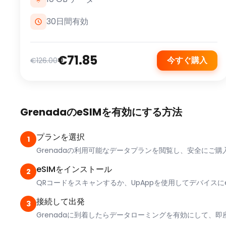
30日間有効
€71.85
今すぐ購入
€126.00
GrenadaのeSIMを有効にする方法
プランを選択
1
Grenadaの利用可能なデータプランを閲覧し、安全にご購
eSIMをインストール
2
QRコードをスキャンするか、UpAppを使用してデバイスに
接続して出発
3
Grenadaに到着したらデータローミングを有効にして、