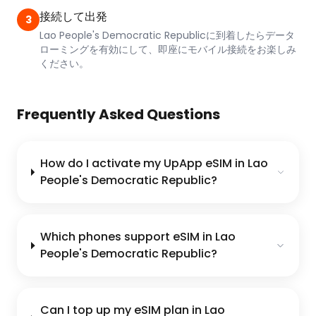
接続して出発
3
Lao People's Democratic Republicに到着したらデータ
ローミングを有効にして、即座にモバイル接続をお楽しみ
ください。
Frequently Asked Questions
How do I activate my UpApp eSIM in Lao
People's Democratic Republic?
Which phones support eSIM in Lao
People's Democratic Republic?
Can I top up my eSIM plan in Lao