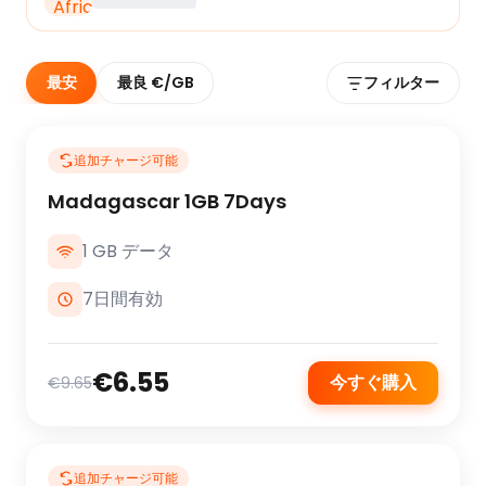
最安
最良 €/GB
フィルター
追加チャージ可能
Madagascar 1GB 7Days
1 GB データ
7日間有効
€6.55
今すぐ購入
€9.65
追加チャージ可能