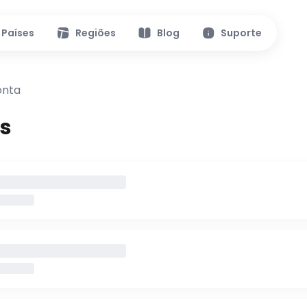
Países
Regiões
Blog
Suporte
onta
s