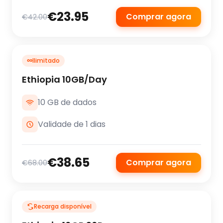
€23.95
Comprar agora
€42.00
∞
Ilimitado
Ethiopia 10GB/Day
10 GB de dados
Validade de 1 dias
€38.65
Comprar agora
€68.00
Recarga disponível