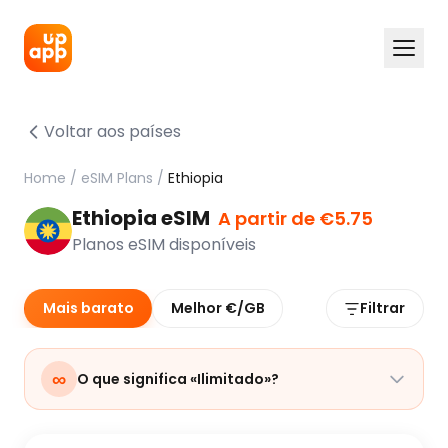
Voltar aos países
Home
/
eSIM Plans
/
Ethiopia
Ethiopia eSIM
A partir de €5.75
Planos eSIM disponíveis
Mais barato
Melhor €/GB
Filtrar
∞
O que significa «Ilimitado»?