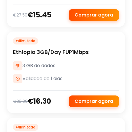
€15.45
Comprar agora
€27.50
∞
Ilimitado
Ethiopia 3GB/Day FUP1Mbps
3 GB de dados
Validade de 1 dias
€16.30
Comprar agora
€29.00
∞
Ilimitado