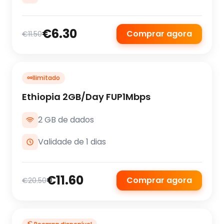
€6.30
Comprar agora
€11.50
∞
Ilimitado
Ethiopia 2GB/Day FUP1Mbps
2 GB de dados
Validade de 1 dias
€11.60
Comprar agora
€20.50