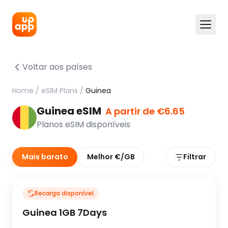
Voltar aos países
Home
/
eSIM Plans
/
Guinea
Guinea eSIM
A partir de €6.65
Planos eSIM disponíveis
Mais barato
Melhor €/GB
Filtrar
Recarga disponível
Guinea 1GB 7Days