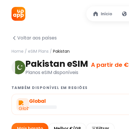
Início
Voltar aos países
Home
/
eSIM Plans
/
Pakistan
Pakistan eSIM
A partir de €
Planos eSIM disponíveis
TAMBÉM DISPONÍVEL EM REGIÕES
Global
Mais barato
Melhor €/GB
Filtrar