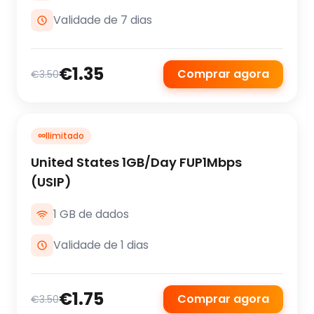
Validade de 7 dias
€1.35
Comprar agora
€3.50
∞
Ilimitado
United States 1GB/Day FUP1Mbps
(USIP)
1 GB de dados
Validade de 1 dias
€1.75
Comprar agora
€3.50