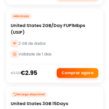
∞
Ilimitado
United States 2GB/Day FUP1Mbps
(USIP)
2 GB de dados
Validade de 1 dias
€2.95
Comprar agora
€5.50
Recarga disponível
United States 3GB 15Days