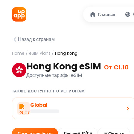
Главная
Назад к странам
Home
/
eSIM Plans
/
Hong Kong
Hong Kong eSIM
От €1.10
Доступные тарифы eSIM
ТАКЖЕ ДОСТУПНО ПО РЕГИОНАМ
Global
Самые дешёвые
Лучший €/ГБ
Фильтр