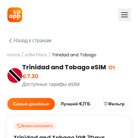
Назад к странам
Home
/
eSIM Plans
/
Trinidad and Tobago
Trinidad and Tobago eSIM
От
€7.30
Доступные тарифы eSIM
Самые дешёвые
Лучший €/ГБ
Фильтр
Можно пополнить
Trinidad and Tobago 1GB 7Days