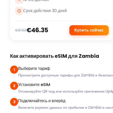
Срок действия 30 дней
€46.35
Купить сейчас
€81.50
Как активировать eSIM для Zambia
Выберите тариф
1
Просмотрите доступные тарифы для Zambia и безопасн
Установите eSIM
2
Отсканируйте QR-код или используйте приложение UpAp
Подключайтесь и вперёд
3
Включите роуминг данных по прибытии в Zambia и нас