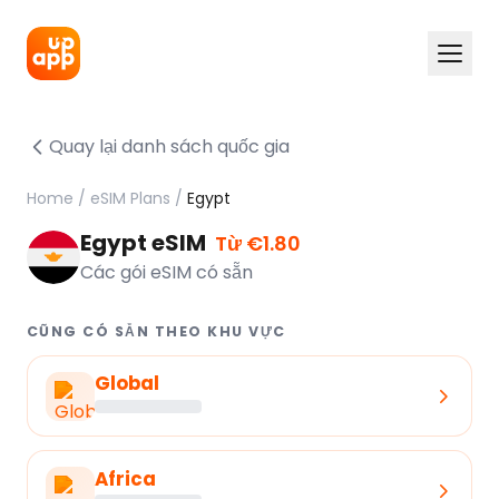
Quay lại danh sách quốc gia
Home
/
eSIM Plans
/
Egypt
Egypt eSIM
Từ €1.80
Các gói eSIM có sẵn
CŨNG CÓ SẴN THEO KHU VỰC
Global
Africa