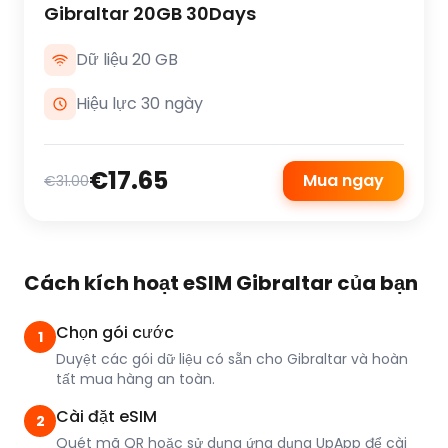
Gibraltar 20GB 30Days
Dữ liệu 20 GB
Hiệu lực 30 ngày
€17.65
Mua ngay
€31.00
Cách kích hoạt eSIM Gibraltar của bạn
Chọn gói cước
1
Duyệt các gói dữ liệu có sẵn cho Gibraltar và hoàn
tất mua hàng an toàn.
Cài đặt eSIM
2
Quét mã QR hoặc sử dụng ứng dụng UpApp để cài