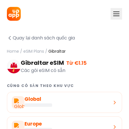
Quay lại danh sách quốc gia
Home
/
eSIM Plans
/
Gibraltar
Gibraltar eSIM
Từ €1.15
Các gói eSIM có sẵn
CŨNG CÓ SẴN THEO KHU VỰC
Global
Europe