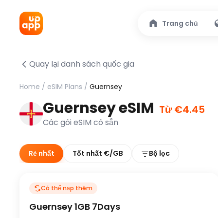
Trang chủ
Quay lại danh sách quốc gia
Home
/
eSIM Plans
/
Guernsey
Guernsey eSIM
Từ €4.45
Các gói eSIM có sẵn
Rẻ nhất
Tốt nhất €/GB
Bộ lọc
Có thể nạp thêm
Guernsey 1GB 7Days