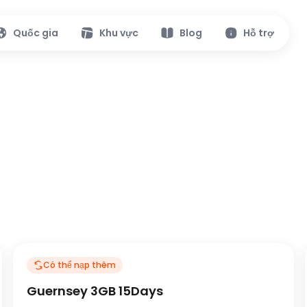
Quốc gia
Khu vực
Blog
Hỗ trợ
Có thể nạp thêm
Guernsey 3GB 15Days