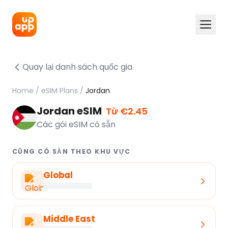
Quay lại danh sách quốc gia
Home
/
eSIM Plans
/
Jordan
Jordan eSIM
Từ €2.45
Các gói eSIM có sẵn
CŨNG CÓ SẴN THEO KHU VỰC
Global
Middle East