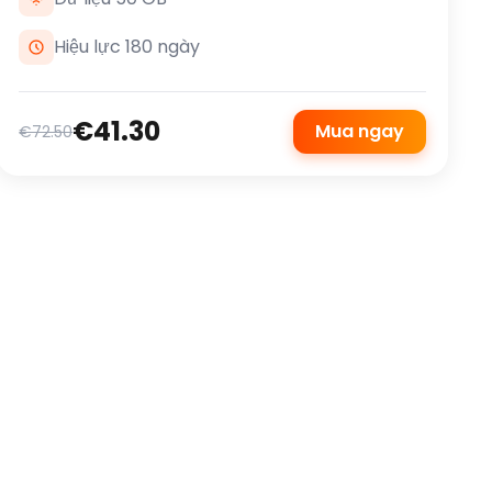
Hiệu lực 180 ngày
€41.30
Mua ngay
€72.50