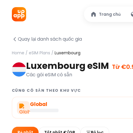
Trang chủ
Quay lại danh sách quốc gia
Home
/
eSIM Plans
/
Luxembourg
Luxembourg eSIM
Từ €0.
Các gói eSIM có sẵn
CŨNG CÓ SẴN THEO KHU VỰC
Global
Rẻ nhất
Tốt nhất €/GB
Bộ lọc