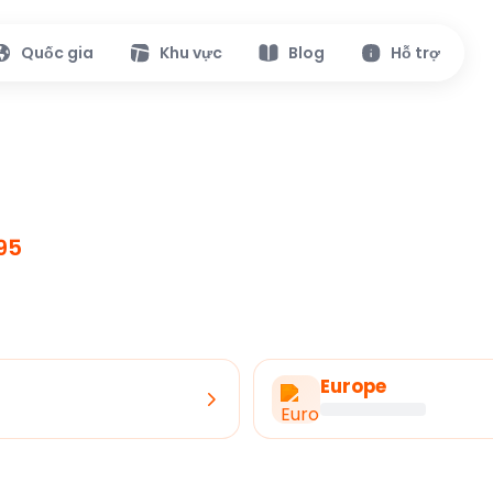
Quốc gia
Khu vực
Blog
Hỗ trợ
95
Europe