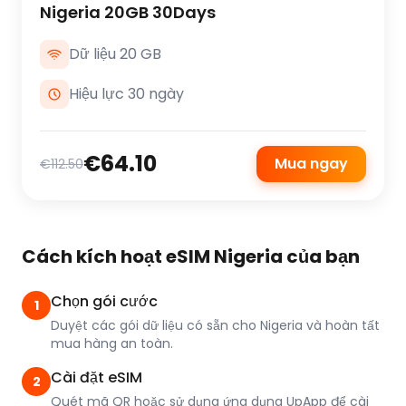
Nigeria 20GB 30Days
Dữ liệu 20 GB
Hiệu lực 30 ngày
€64.10
Mua ngay
€112.50
Cách kích hoạt eSIM Nigeria của bạn
Chọn gói cước
1
Duyệt các gói dữ liệu có sẵn cho Nigeria và hoàn tất
mua hàng an toàn.
Cài đặt eSIM
2
Quét mã QR hoặc sử dụng ứng dụng UpApp để cài