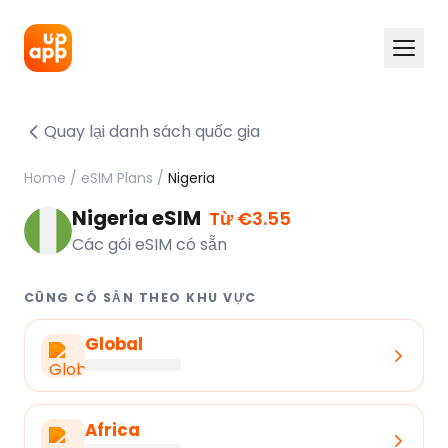
Quay lại danh sách quốc gia
Home
/
eSIM Plans
/
Nigeria
Nigeria eSIM
Từ €3.55
Các gói eSIM có sẵn
CŨNG CÓ SẴN THEO KHU VỰC
Global
Africa