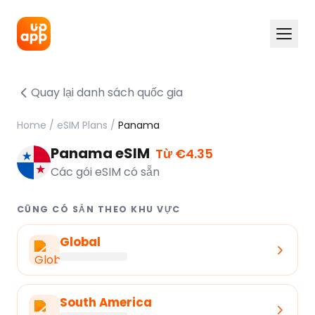
Quay lại danh sách quốc gia
Home
/
eSIM Plans
/
Panama
Panama eSIM
Từ €4.35
Các gói eSIM có sẵn
CŨNG CÓ SẴN THEO KHU VỰC
Global
South America