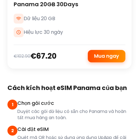
Panama 20GB 30Days
Dữ liệu 20 GB
Hiệu lực 30 ngày
€67.20
Mua ngay
€102.90
Cách kích hoạt eSIM Panama của bạn
Chọn gói cước
1
Duyệt các gói dữ liệu có sẵn cho Panama và hoàn
tất mua hàng an toàn.
Cài đặt eSIM
2
Quét mã QR hoặc sử dụng ứng dụng UpApp để cài