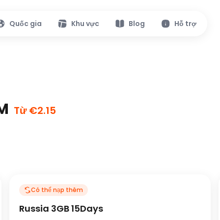
Quốc gia
Khu vực
Blog
Hỗ trợ
IM
Từ €2.15
Có thể nạp thêm
Russia 3GB 15Days