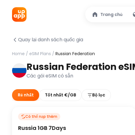
Trang chủ
Quay lại danh sách quốc gia
Home
/
eSIM Plans
/
Russian Federation
Russian Federation eS
Các gói eSIM có sẵn
Rẻ nhất
Tốt nhất €/GB
Bộ lọc
Có thể nạp thêm
Russia 1GB 7Days