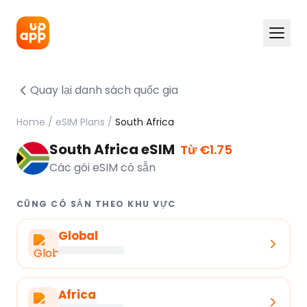
Quay lại danh sách quốc gia
Home
/
eSIM Plans
/
South Africa
South Africa eSIM
Từ €1.75
Các gói eSIM có sẵn
CŨNG CÓ SẴN THEO KHU VỰC
Global
Africa