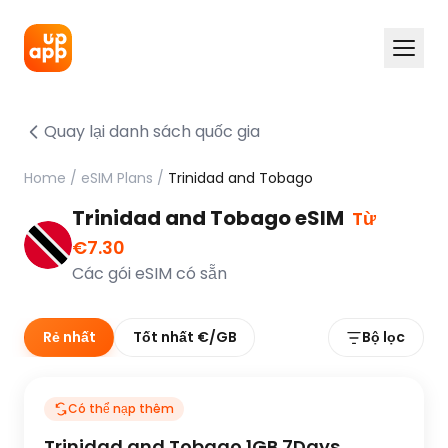
Quay lại danh sách quốc gia
Home
/
eSIM Plans
/
Trinidad and Tobago
Trinidad and Tobago eSIM
Từ
€7.30
Các gói eSIM có sẵn
Rẻ nhất
Tốt nhất €/GB
Bộ lọc
Có thể nạp thêm
Trinidad and Tobago 1GB 7Days