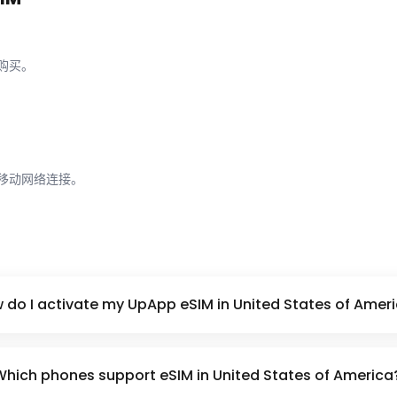
成购买。
享受移动网络连接。
 do I activate my UpApp eSIM in United States of Amer
Which phones support eSIM in United States of America