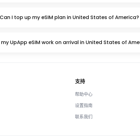
Can I top up my eSIM plan in United States of America?
my UpApp eSIM work on arrival in United States of Ame
支持
帮助中心
设置指南
联系我们