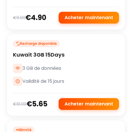
€4.90
Acheter maintenant
€9.00
Recharge disponible
Kuwait 3GB 15Days
3 GB de données
Validité de 15 jours
€5.65
Acheter maintenant
€10.00
∞
Illimité