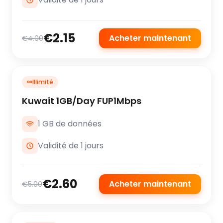
€2.15
Acheter maintenant
€4.00
∞
Illimité
Kuwait 1GB/Day FUP1Mbps
1 GB de données
Validité de 1 jours
€2.60
Acheter maintenant
€5.00