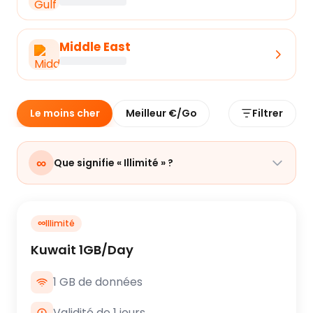
Middle East
Le moins cher
Meilleur €/Go
Filtrer
∞
Que signifie « Illimité » ?
∞
Illimité
Kuwait 1GB/Day
1 GB de données
Validité de 1 jours